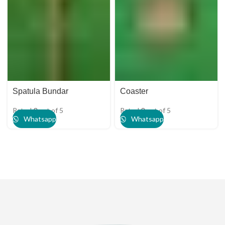
Spatula Bundar
Coaster
Rated
0
out of 5
Rated
0
out of 5
Whatsapp
Whatsapp