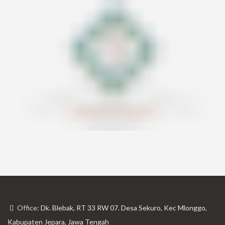
Office:
Dk. Blebak, RT 33 RW 07. Desa Sekuro, Kec Mlonggo,
Kabupaten Jepara, Jawa Tengah