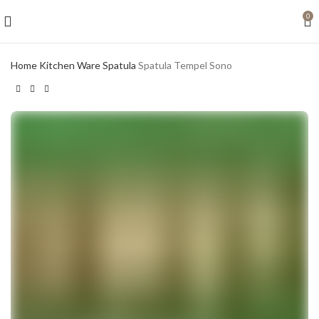
0
Home
Kitchen Ware
Spatula
Spatula Tempel Sono