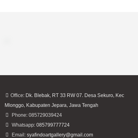
Office:
Dk. Blebak, RT 33 RW 07. Desa Sekuro, Kec
Mlonggo, Kabupaten Jepara, Jawa Tengah
Phone: 085729039424
Whatsapp:
085799777724
Email:
syafindoartgallery@gmail.com