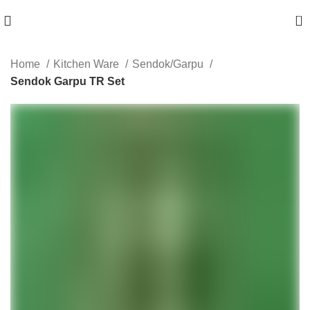
0
Home
Kitchen Ware
Sendok/Garpu
Sendok Garpu TR Set