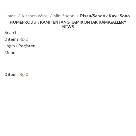
Home
Kitchen Ware
Mini Spoon
Pisau/Sendok Kayu Sono
HOME
PRODUK KAMI
TENTANG KAMI
KONTAK KAMI
GALLERY
NEWS
Search
0
items
Rp
0
Login / Register
Menu
0
items
Rp
0