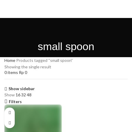
HOME
PRODUK KAMI
TENTANG KAMI
KONTAK KAMI
GALLERY
NEWS
Search
0
items
Rp
0
small spoon
Menu
Home
Products tagged “small spoon”
Showing the single result
0
items
Rp
0
Show sidebar
Show
16
32
48
Filters