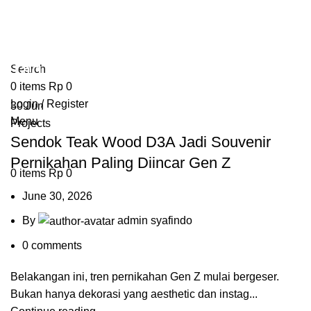
Tag Archives: hadiah rumah baru
Search
0
items
Rp
0
Login / Register
30
Jun
Menu
Projects
Sendok Teak Wood D3A Jadi Souvenir
Pernikahan Paling Diincar Gen Z
0
items
Rp
0
June 30, 2026
By
admin syafindo
0
comments
Belakangan ini, tren pernikahan Gen Z mulai bergeser.
Bukan hanya dekorasi yang aesthetic dan instag...