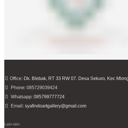
Office:
Dk. Blebak, RT 33 RW 07. Desa Sekuro, Kec Mlon
Phone: 085729039424
Whatsapp:
085799777724
Email:
syafindoartgallery@gmail.com
Lain-lain