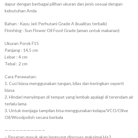
dapur dengan berbagai pilihan ukuran dan jenis sesuai dengan
kebutuhan Anda
Bahan : Kayu Jati Perhutani Grade A (kualitas terbaik)
Finishing : Sun Flower Oil Food Grade (aman untuk makanan)
Ukuran Porok F15
Panjang : 14,5 cm
Lebar : 4 cm
Tebal : 2 cm
Cara Perawatan:
1. Cuci biasa menggunakan tangan, bilas dan keringkan seperti
biasa
2. Hindari menyimpan di tempat yang lembab apalagi di terendam air
terlalu lama
3. Untuk menjaga tampilan bisa menggunakan kelapa/VCO/Olive
Oil/Woodpolish secara berkala
———————————
– Pesanan masuk akan langsung diproses maksimal H+2