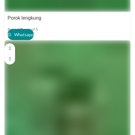
Porok lengkung
Rated
0
out of 5
Whatsapp