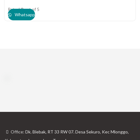
Rated
0
out of 5
Whatsapp
Office:
Dk. Blebak, RT 33 RW 07. Desa Sekuro, Kec Mlonggo,