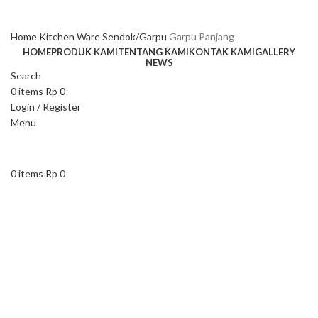
Home
Kitchen Ware
Sendok/Garpu
Garpu Panjang
HOME
PRODUK KAMI
TENTANG KAMI
KONTAK KAMI
GALLERY
NEWS
Search
0
items
Rp
0
Login / Register
Menu
0
items
Rp
0