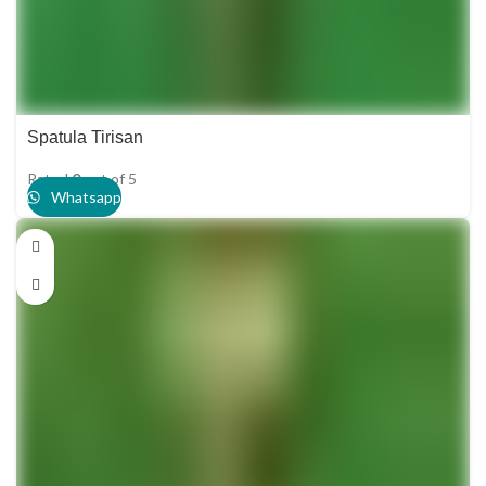
Spatula Tirisan
Rated
0
out of 5
Whatsapp