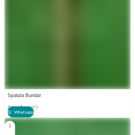
Spatula Bundar
Rated
0
out of 5
Whatsapp