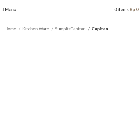
Menu
0
items
Rp
0
Home
Kitchen Ware
Sumpit/Capitan
Capitan